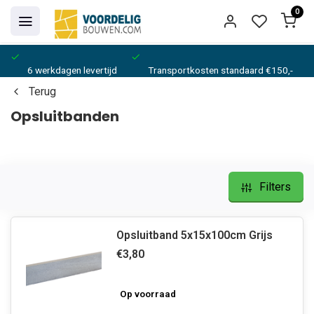
0
6 werkdagen levertijd
Transportkosten standaard €150,-
Terug
Opsluitbanden
Filters
Opsluitband 5x15x100cm Grijs
€3,80
Op voorraad