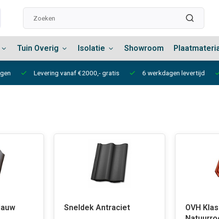
Tuin Overig
Isolatie
Showroom
Plaatmateri
ngen
Levering vanaf €2000,- gratis
6 werkdagen levertijd
lauw
Sneldek Antraciet
OVH Klas
Natuurro