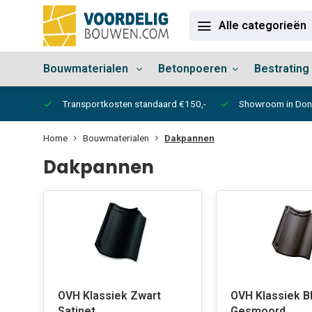
Alle categorieën
Bouwmaterialen
Betonpoeren
Bestrating
vertijd
Transportkosten standaard €150,-
Showroom in Do
Home
Bouwmaterialen
Dakpannen
Dakpannen
OVH Klassiek Zwart
OVH Klassiek B
Satinet
Gesmoord