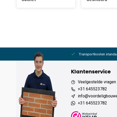
2000,- gratis
6 werkdagen levertijd
Transportkosten standa
Klantenservice
Veelgestelde vragen
+31 645523782
info@voordeligbouw
+31 645523782