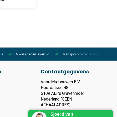
is
6 werkdagen levertijd
Transportkosten standaard €150,-
e
Contactgegevens
Voordeligbouwen B.V.
Hoofdstraat 48
5109 AD, 's Gravenmoer
Nederland (GEEN
AFHAALADRES)
KVK nummer: 93119135