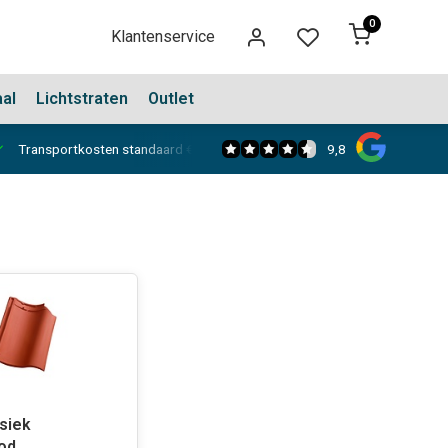
0
Klantenservice
aal
Lichtstraten
Outlet
9,8
Transportkosten standaard €150,-
Showroom in Dongen
siek
od