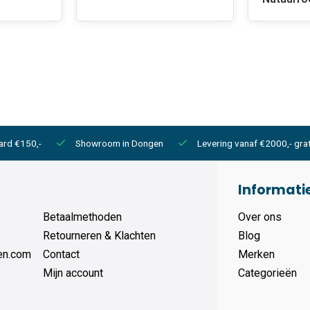
ard €150,-
Showroom in Dongen
Levering vanaf €2000,- grat
Informati
Betaalmethoden
Over ons
Retourneren & Klachten
Blog
en.com
Contact
Merken
Mijn account
Categorieën