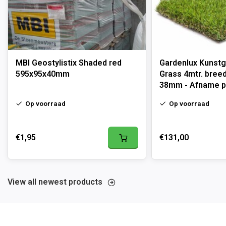
MBI Geostylistix Shaded red
Gardenlux Kunstg
595x95x40mm
Grass 4mtr. bree
38mm - Afname p
Op voorraad
Op voorraad
€1,95
€131,00
View all newest products