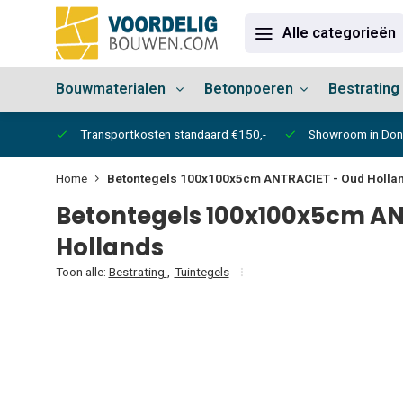
Alle categorieën
Bouwmaterialen
Betonpoeren
Bestrating
vertijd
Transportkosten standaard €150,-
Showroom in Do
Home
Betontegels 100x100x5cm ANTRACIET - Oud Holla
Betontegels 100x100x5cm AN
Hollands
Toon alle:
Bestrating
,
Tuintegels