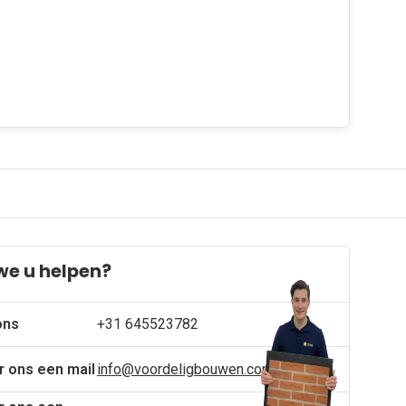
we u helpen?
ons
+31 645523782
r ons een mail
info@voordeligbouwen.com