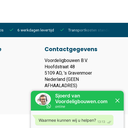
is
6 werkdagen levertijd
Transportkosten standaard €150,-
e
Contactgegevens
Voordeligbouwen B.V.
Hoofdstraat 48
5109 AD, 's Gravenmoer
Nederland (GEEN
AFHAALADRES)
KVK nummer: 93119135
Btw nummer: NL866283006B01