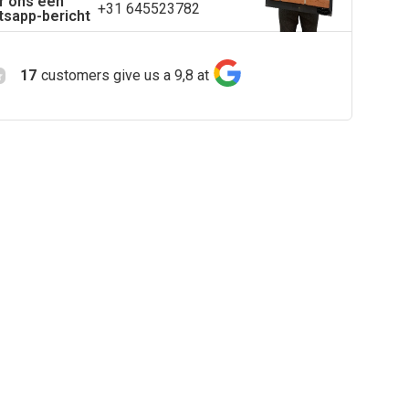
r ons een
+31 645523782
sapp-bericht
17
customers give us a 9,8 at