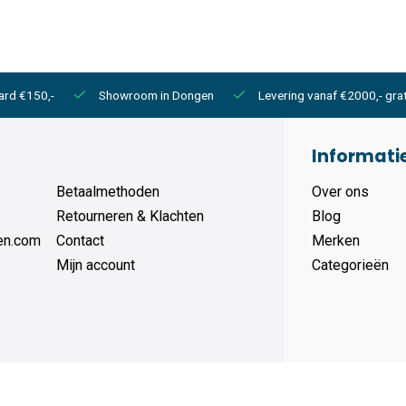
ard €150,-
Showroom in Dongen
Levering vanaf €2000,- grat
Informati
Betaalmethoden
Over ons
Retourneren & Klachten
Blog
en.com
Contact
Merken
Mijn account
Categorieën