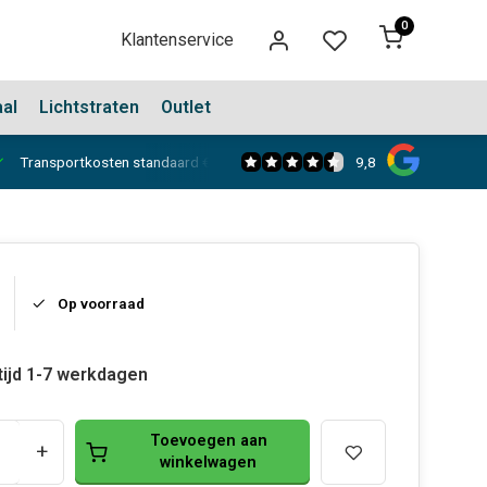
0
Klantenservice
aal
Lichtstraten
Outlet
9,8
Transportkosten standaard €150,-
Showroom in Dongen
Op voorraad
tijd 1-7 werkdagen
Toevoegen aan
+
winkelwagen