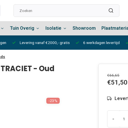
Tuin Overig
Isolatie
Showroom
Plaatmateri
ngen
Levering vanaf €2000,- gratis
6 werkdagen levertijd
nds
TRACIET - Oud
€66,65
€51,50
Lever
-23%
-