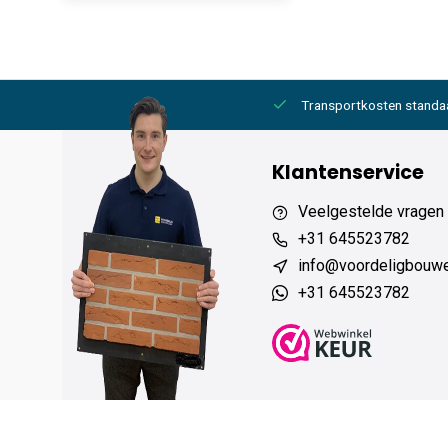
2000,- gratis
6 werkdagen levertijd
Transportkosten standa
Klantenservice
Veelgestelde vragen
+31 645523782
info@voordeligbouw
+31 645523782