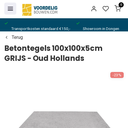
0
Transportkosten standaard €150,-
Showroom in Dongen
Terug
Betontegels 100x100x5cm
GRIJS - Oud Hollands
-23%