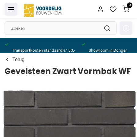
0
Transportkosten standaard €150,-
Showroom in Dongen
Terug
Gevelsteen Zwart Vormbak WF