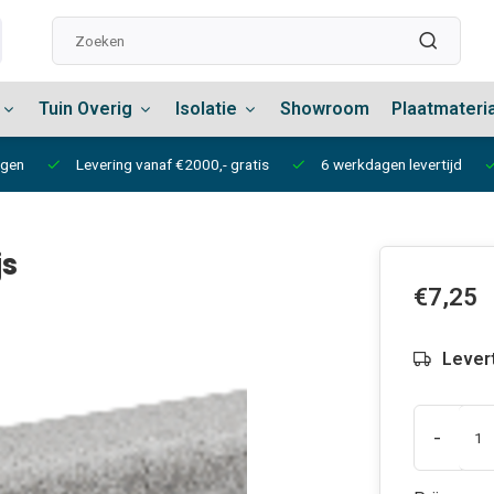
Tuin Overig
Isolatie
Showroom
Plaatmateri
ngen
Levering vanaf €2000,- gratis
6 werkdagen levertijd
js
€7,25
Lever
-