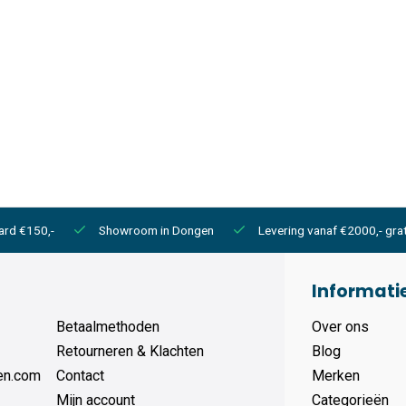
ard €150,-
Showroom in Dongen
Levering vanaf €2000,- grat
Informati
Betaalmethoden
Over ons
Retourneren & Klachten
Blog
en.com
Contact
Merken
Mijn account
Categorieën