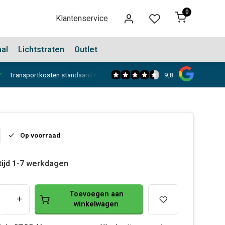
0
Klantenservice
aal
Lichtstraten
Outlet
9,8
Transportkosten standaard €150,-
Showroom in Dongen
Op voorraad
tijd 1-7 werkdagen
Toevoegen aan
+
winkelwagen