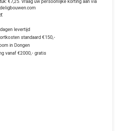
stuk: €7,25. Vraag uw persoonlijke korting aan via
rdeligbouwen.com
r
dagen levertijd
ortkosten standaard €150,-
oom in Dongen
ng vanaf €2000,- gratis