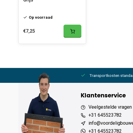
Op voorraad
€7,25
2000,- gratis
6 werkdagen levertijd
Transportkosten standa
Klantenservice
Veelgestelde vragen
+31 645523782
info@voordeligbouw
+31 645523782