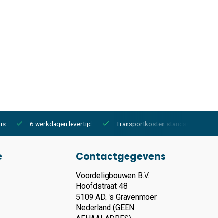
is
6 werkdagen levertijd
Transportkosten standaard €150,-
e
Contactgegevens
Voordeligbouwen B.V.
Hoofdstraat 48
5109 AD, 's Gravenmoer
Nederland (GEEN