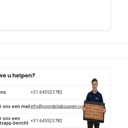
we u helpen?
ons
+31 645523782
r ons een mail
info@voordeligbouwen.com
r ons een
+31 645523782
sapp-bericht