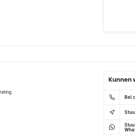
Kunnen 
ating.
Bel 
Stuu
Stuu
What