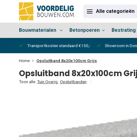
Alle categorieën
Bouwmaterialen
Betonpoeren
Bestrating
vertijd
Transportkosten standaard €150,-
Showroom in Do
Home
Opsluitband 8x20x100cm Grijs
Opsluitband 8x20x100cm Gri
Toon alle:
Tuin Overig
,
Opsluitbanden