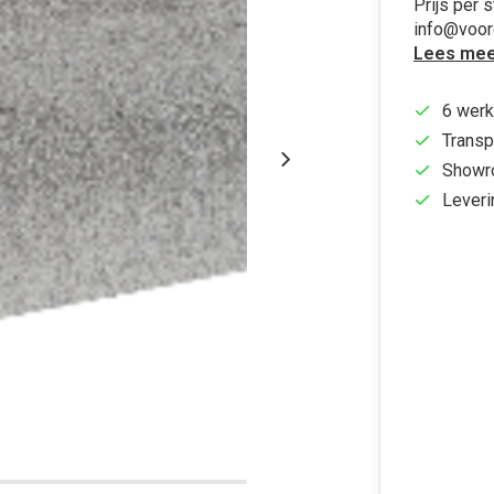
Prijs per 
info@voo
Lees mee
6 werk
Transp
Showr
Leveri