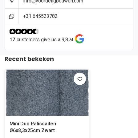
info@voordeligbouwen.com
+31 645523782
17
customers give us a 9,8 at
Recent bekeken
Mini Duo Palissaden
Ø6x8,3x25cm Zwart