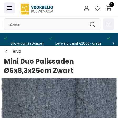
0
Showroom in Dongen
Levering vanaf €2000,- gratis
6 w
Terug
Mini Duo Palissaden
Ø6x8,3x25cm Zwart