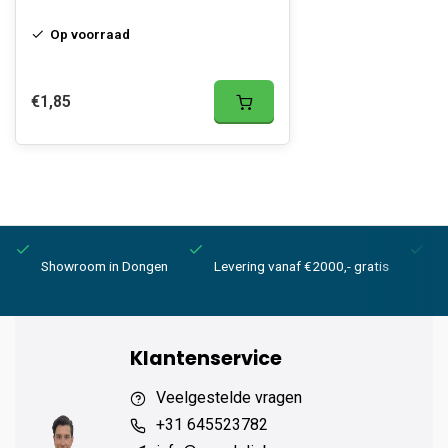
Op voorraad
€1,85
Showroom in Dongen
Levering vanaf €2000,- gratis
6 
Klantenservice
Veelgestelde vragen
+31 645523782