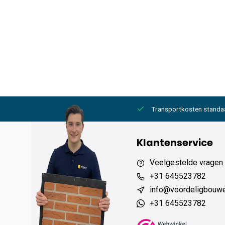
2000,- gratis
6 werkdagen levertijd
Transportkosten standa
Klantenservice
Veelgestelde vragen
+31 645523782
info@voordeligbouw
+31 645523782