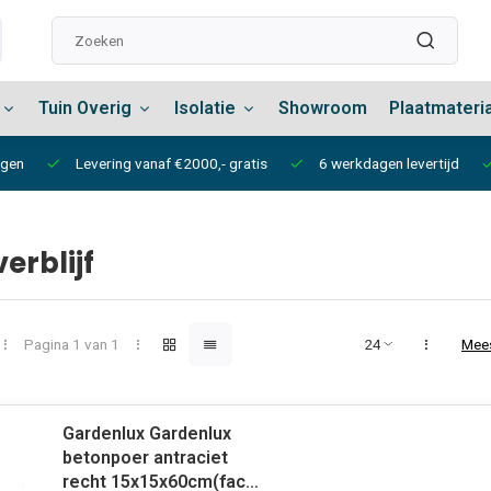
Tuin Overig
Isolatie
Showroom
Plaatmateri
ngen
Levering vanaf €2000,- gratis
6 werkdagen levertijd
erblijf
Pagina 1 van 1
Mee
Gardenlux Gardenlux
betonpoer antraciet
recht 15x15x60cm(facet