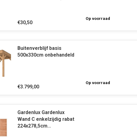
naar 12x12cm), huls
20mm met verstelbare
plaat
Op voorraad
€30,50
Buitenverblijf basis
500x330cm onbehandeld
Op voorraad
€3.799,00
Gardenlux Gardenlux
Wand C enkelzijdig rabat
224x278,5cm
onbehandeld