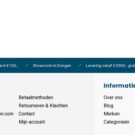
ard €150,-
Showroom in Dongen
Levering vanaf €2000,- grat
Informati
Betaalmethoden
Over ons
Retourneren & Klachten
Blog
en.com
Contact
Merken
Mijn account
Categorieën