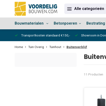
Alle categorieën
Bouwmaterialen
Betonpoeren
Bestrating
vertijd
Transportkosten standaard €150,-
Showroom in Do
Home
Tuin Overig
Tuinhout
Buitenverblijf
Buitenv
11 Producten