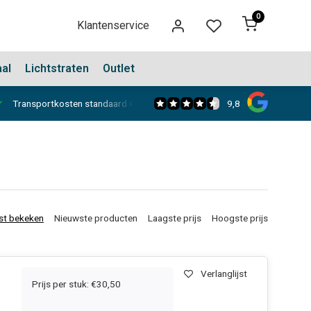
0
Klantenservice
aal
Lichtstraten
Outlet
9,8
Transportkosten standaard €150,-
Showroom in Dongen
st bekeken
Nieuwste producten
Laagste prijs
Hoogste prijs
Verlanglijst
Prijs per stuk: €30,50