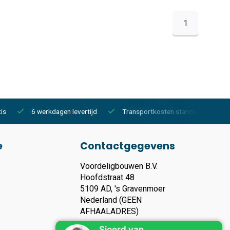
1
is
6 werkdagen levertijd
Transportkosten standaard €150,-
e
Contactgegevens
Voordeligbouwen B.V.
Hoofdstraat 48
5109 AD, 's Gravenmoer
Nederland (GEEN
AFHAALADRES)