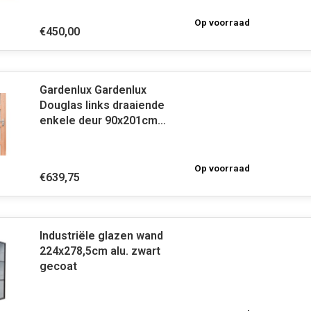
Op voorraad
€450,00
Gardenlux Gardenlux
Douglas links draaiende
enkele deur 90x201cm
onbehandeld 4-ruits
melkglas
Op voorraad
€639,75
Industriële glazen wand
224x278,5cm alu. zwart
gecoat