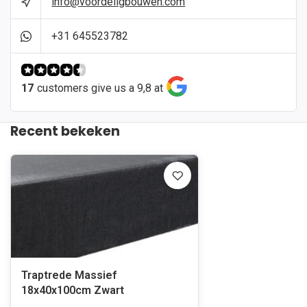
info@voordeligbouwen.com
+31 645523782
17
customers give us a 9,8 at
Recent bekeken
Traptrede Massief
18x40x100cm Zwart