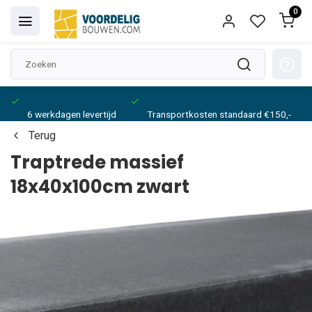
0
6 werkdagen levertijd
Transportkosten standaard €150,-
Terug
Traptrede massief
18x40x100cm zwart