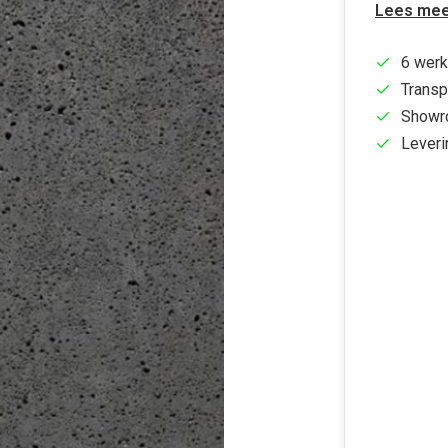
Lees mee
6 werk
Transp
Showr
Leveri