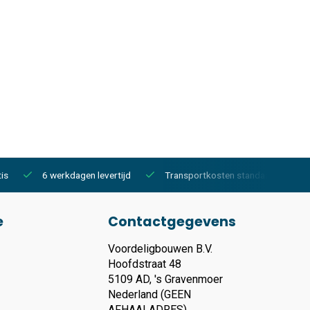
is
6 werkdagen levertijd
Transportkosten standaard €150,-
e
Contactgegevens
Voordeligbouwen B.V.
Hoofdstraat 48
5109 AD, 's Gravenmoer
Nederland (GEEN
AFHAALADRES)