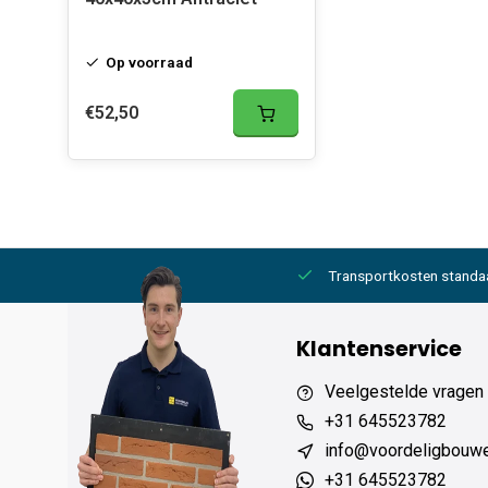
Op voorraad
€52,50
2000,- gratis
6 werkdagen levertijd
Transportkosten standa
Klantenservice
Veelgestelde vragen
+31 645523782
info@voordeligbouw
+31 645523782