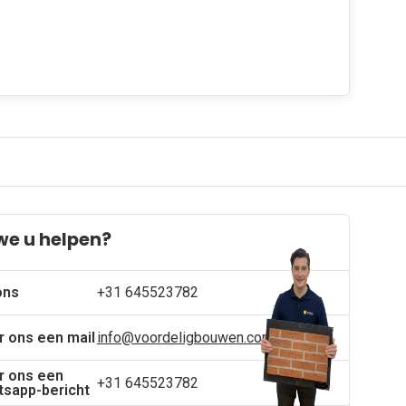
we u helpen?
ons
+31 645523782
r ons een mail
info@voordeligbouwen.com
r ons een
+31 645523782
sapp-bericht