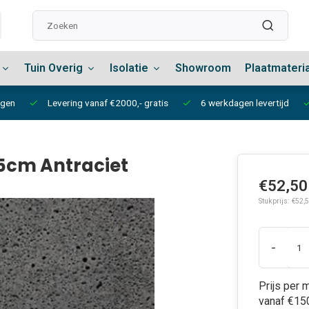
Tuin Overig
Isolatie
Showroom
Plaatmateri
ngen
Levering vanaf €2000,- gratis
6 werkdagen levertijd
5cm Antraciet
€52,50
Stukprijs: €52,
-
Prijs per 
vanaf €150