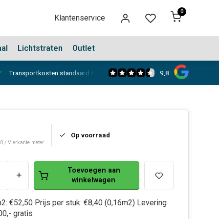
0
Klantenservice
aal
Lichtstraten
Outlet
9,8
Transportkosten standaard €150,-
Showroom in Dongen
Op voorraad
50 / Vierkante meter
Toevoegen aan
+
winkelwagen
m2: €52,50 Prijs per stuk: €8,40 (0,16m2) Levering
0,- gratis