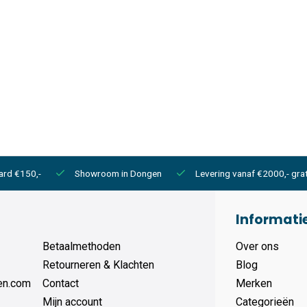
ard €150,-
Showroom in Dongen
Levering vanaf €2000,- grat
Informati
Betaalmethoden
Over ons
Retourneren & Klachten
Blog
en.com
Contact
Merken
Mijn account
Categorieën