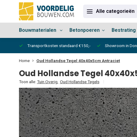
Alle categorieën
Bouwmaterialen
Betonpoeren
Bestrating
vertijd
Transportkosten standaard €150,-
Showroom in Do
Home
Oud Hollandse Tegel 40x40x5cm Antraciet
Oud Hollandse Tegel 40x40x
Toon alle:
Tuin Overig
,
Oud Hollandse Tegels