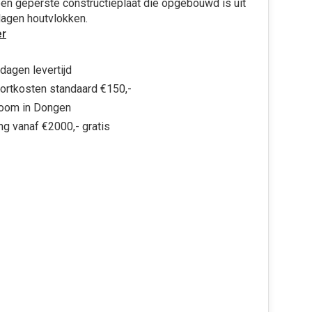
en geperste constructieplaat die opgebouwd is uit
lagen houtvlokken.
r
dagen levertijd
ortkosten standaard €150,-
oom in Dongen
ng vanaf €2000,- gratis