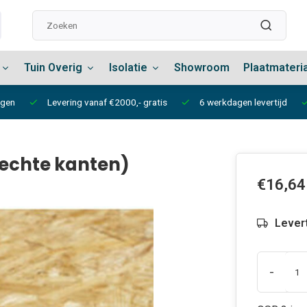
Tuin Overig
Isolatie
Showroom
Plaatmateri
ngen
Levering vanaf €2000,- gratis
6 werkdagen levertijd
echte kanten)
€16,64
Lever
-