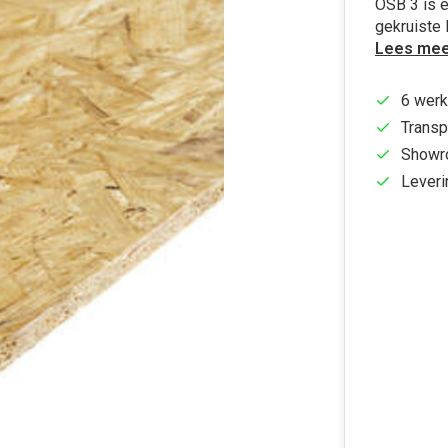
OSB 3 is e
gekruiste 
Lees mee
6 werk
Transp
Showr
Leveri