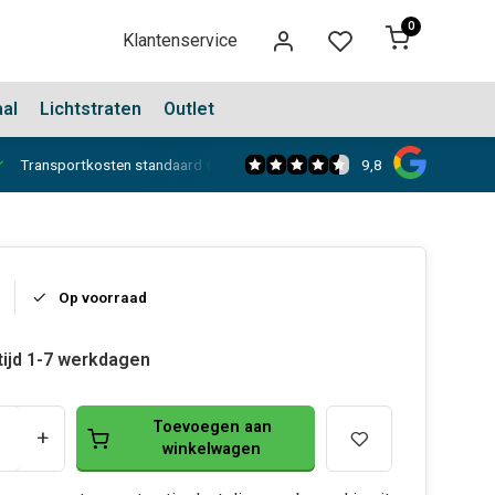
0
Klantenservice
aal
Lichtstraten
Outlet
9,8
Transportkosten standaard €150,-
Showroom in Dongen
Op voorraad
tijd 1-7 werkdagen
Toevoegen aan
+
winkelwagen