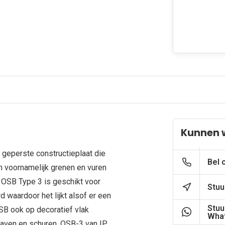
Kunnen 
geperste constructieplaat die
Bel 
an voornamelijk grenen en vuren
 OSB Type 3 is geschikt voor
Stuu
d waardoor het lijkt alsof er een
Stuu
 OSB ook op decoratief vlak
What
chaven en schuren. OSB-3 van IP