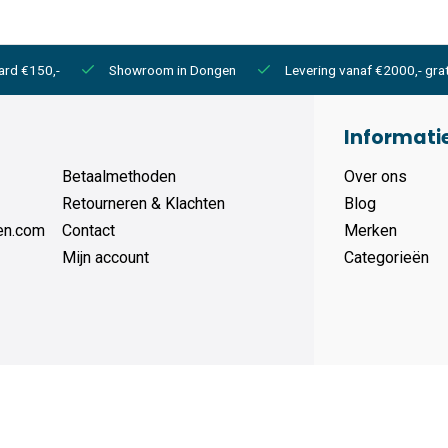
ard €150,-
Showroom in Dongen
Levering vanaf €2000,- grat
Informati
Betaalmethoden
Over ons
Retourneren & Klachten
Blog
en.com
Contact
Merken
Mijn account
Categorieën