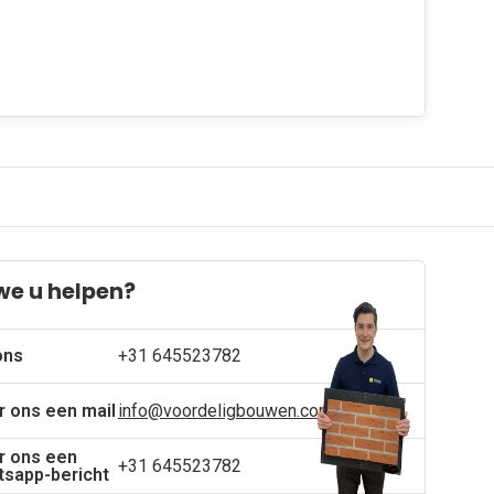
we u helpen?
ons
+31 645523782
r ons een mail
info@voordeligbouwen.com
r ons een
+31 645523782
sapp-bericht