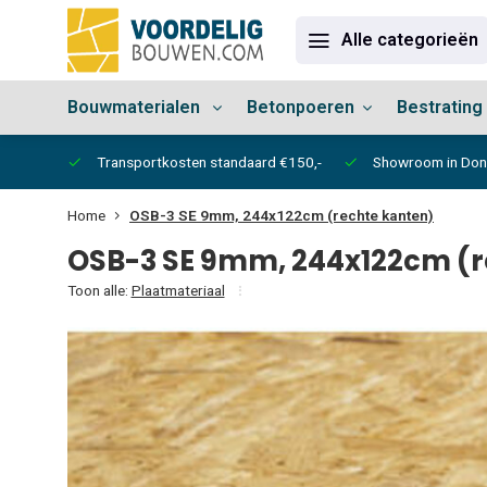
Alle categorieën
Bouwmaterialen
Betonpoeren
Bestrating
vertijd
Transportkosten standaard €150,-
Showroom in Do
Home
OSB-3 SE 9mm, 244x122cm (rechte kanten)
OSB-3 SE 9mm, 244x122cm (r
Toon alle:
Plaatmateriaal