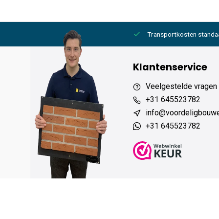
2000,- gratis
6 werkdagen levertijd
Transportkosten standa
Klantenservice
Veelgestelde vragen
+31 645523782
info@voordeligbouw
+31 645523782