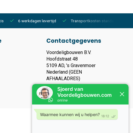
is
6 werkdagen levertijd
Transportkosten standaard €150,-
e
Contactgegevens
Voordeligbouwen B.V.
Hoofdstraat 48
5109 AD, 's Gravenmoer
Nederland (GEEN
AFHAALADRES)
KVK nummer: 93119135
Btw nummer: NL866283006B01