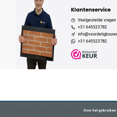
Klantenservice
Veelgestelde vragen
+31 645523782
info@voordeligbouw
+31 645523782
      Door het gebruiken van onze website, ga je akkoord met het gebruik van cookies om onze website te verbeteren.

Algemene voorwaarden
Privacy Policy
Sitemap