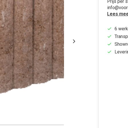
Prijs per 
info@voo
Lees mee
6 werk
Transp
Showr
Leveri