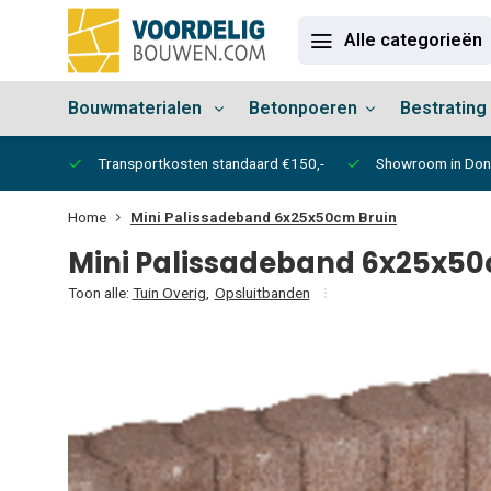
Alle categorieën
Bouwmaterialen
Betonpoeren
Bestrating
vertijd
Transportkosten standaard €150,-
Showroom in Do
Home
Mini Palissadeband 6x25x50cm Bruin
Mini Palissadeband 6x25x50
Toon alle:
Tuin Overig
,
Opsluitbanden