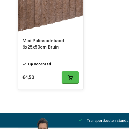
Mini Palissadeband
6x25x50cm Bruin
Op voorraad
€4,50
2000,- gratis
6 werkdagen levertijd
Transportkosten standa