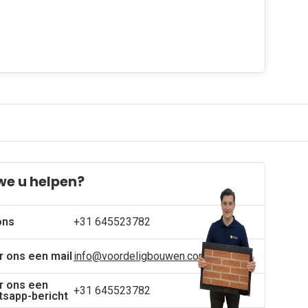
we u helpen?
ons
+31 645523782
r ons een mail
info@voordeligbouwen.com
r ons een
+31 645523782
sapp-bericht