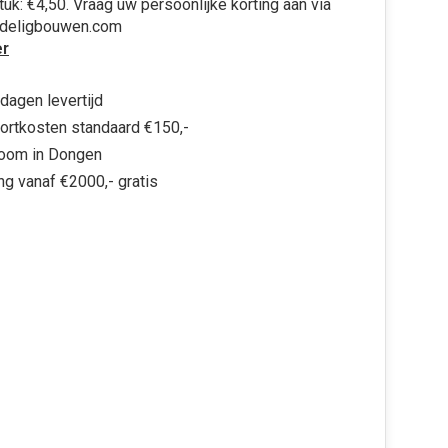
stuk: €4,50. Vraag uw persoonlijke korting aan via
rdeligbouwen.com
r
dagen levertijd
ortkosten standaard €150,-
oom in Dongen
ng vanaf €2000,- gratis