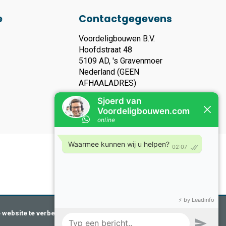
e
Contactgegevens
Voordeligbouwen B.V.
Hoofdstraat 48
5109 AD, 's Gravenmoer
Nederland (GEEN
AFHAALADRES)
KVK nummer: 93119135
Btw nummer: NL866283006B01