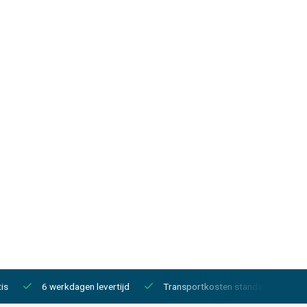
is
6 werkdagen levertijd
Transportkosten standaard €150,-