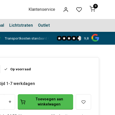
0
Klantenservice
aal
Lichtstraten
Outlet
9,8
Transportkosten standaard €150,-
Showroom in Dongen
Op voorraad
tijd 1-7 werkdagen
Toevoegen aan
+
winkelwagen