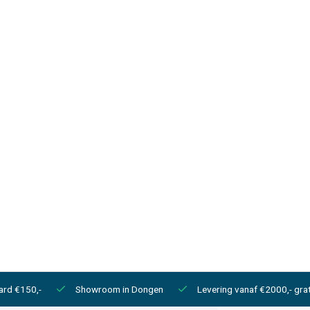
ard €150,-
Showroom in Dongen
Levering vanaf €2000,- grat