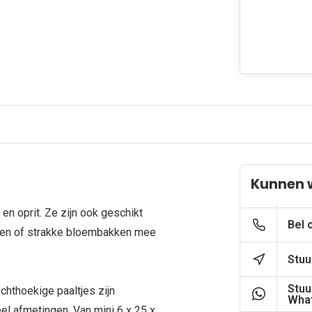
Kunnen 
en oprit. Ze zijn ook geschikt
Bel 
ppen of strakke bloembakken mee
Stuu
Stuu
chthoekige paaltjes zijn
What
el afmetingen. Van mini 6 x 25 x