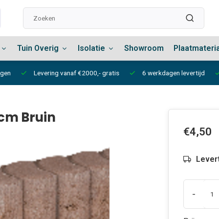
Tuin Overig
Isolatie
Showroom
Plaatmateri
ngen
Levering vanaf €2000,- gratis
6 werkdagen levertijd
cm Bruin
€4,50
Lever
-