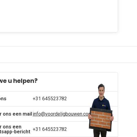
we u helpen?
ons
+31 645523782
r ons een mail
info@voordeligbouwen.com
r ons een
+31 645523782
sapp-bericht