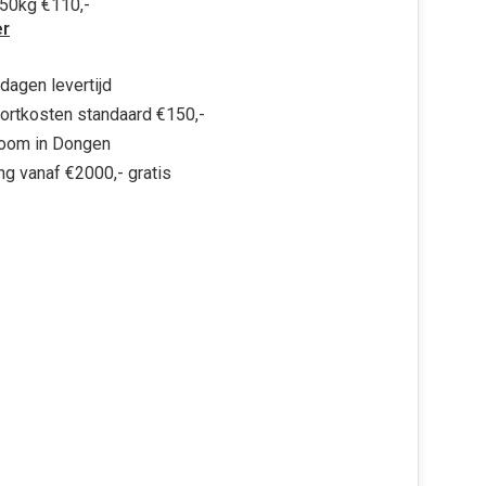
750kg €110,-
r
dagen levertijd
ortkosten standaard €150,-
oom in Dongen
ng vanaf €2000,- gratis