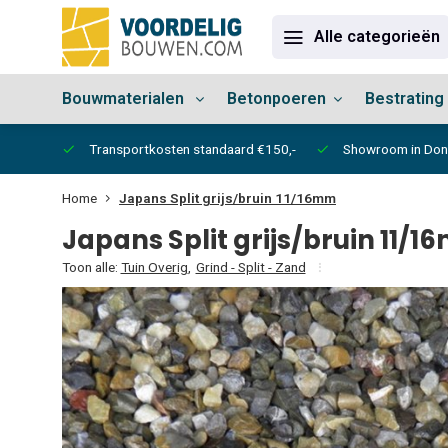
Alle categorieën
Bouwmaterialen
Betonpoeren
Bestrating
vertijd
Transportkosten standaard €150,-
Showroom in Do
Home
Japans Split grijs/bruin 11/16mm
Japans Split grijs/bruin 11/
Toon alle:
Tuin Overig
,
Grind - Split - Zand