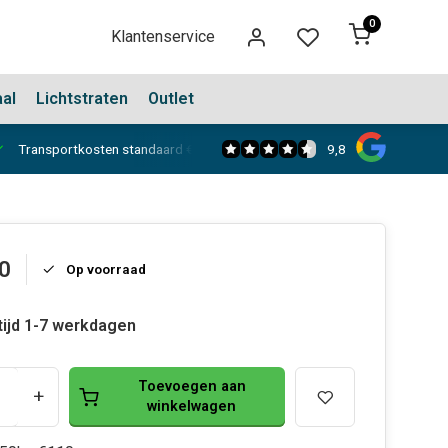
0
Klantenservice
aal
Lichtstraten
Outlet
9,8
Transportkosten standaard €150,-
Showroom in Dongen
0
Op voorraad
tijd 1-7 werkdagen
Toevoegen aan
+
winkelwagen