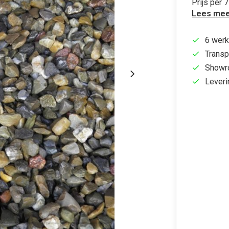
Prijs per 
Lees mee
6 werk
Transp
Showr
Leveri