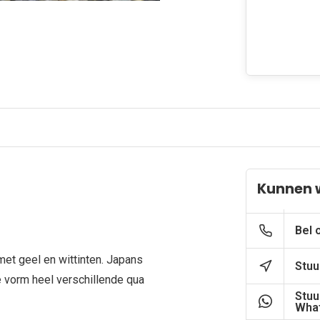
Kunnen 
Bel 
 met geel en wittinten. Japans
Stuu
e vorm heel verschillende qua
Stuu
What