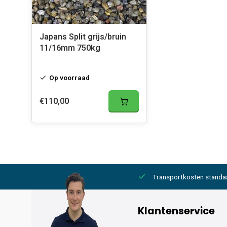
Japans Split grijs/bruin
11/16mm 750kg
Op voorraad
€110,00
2000,- gratis
6 werkdagen levertijd
Transportkosten standa
Klantenservice