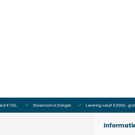
ard €150,-
Showroom in Dongen
Levering vanaf €2000,- grat
Informati