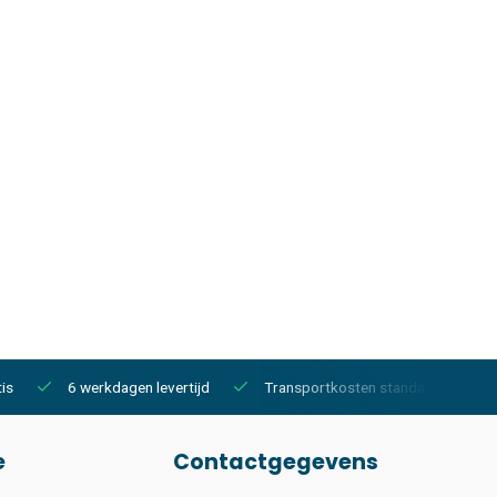
is
6 werkdagen levertijd
Transportkosten standaard €150,-
e
Contactgegevens