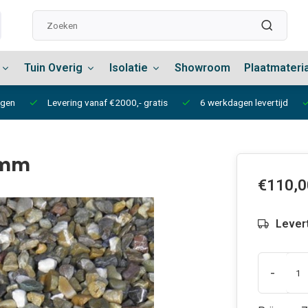
Tuin Overig
Isolatie
Showroom
Plaatmateri
ngen
Levering vanaf €2000,- gratis
6 werkdagen levertijd
16mm
€110,0
Lever
-