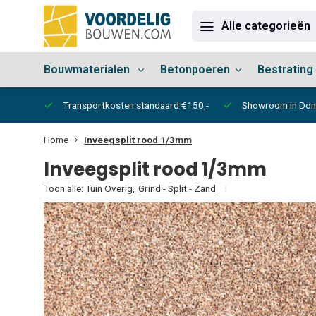
Alle categorieën
Bouwmaterialen
Betonpoeren
Bestrating
vertijd
Transportkosten standaard €150,-
Showroom in Do
Home
Inveegsplit rood 1/3mm
Inveegsplit rood 1/3mm
Toon alle:
Tuin Overig
,
Grind - Split - Zand