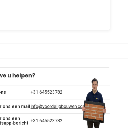
we u helpen?
ons
+31 645523782
r ons een mail
info@voordeligbouwen.com
r ons een
+31 645523782
sapp-bericht