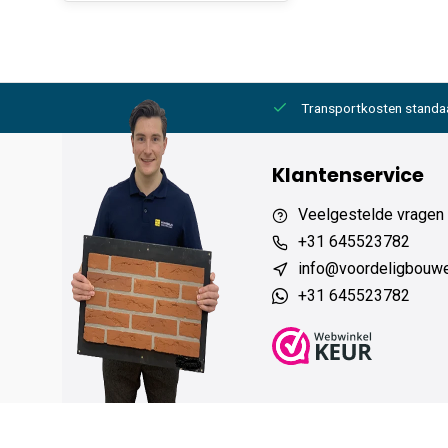
2000,- gratis
6 werkdagen levertijd
Transportkosten standa
Klantenservice
Veelgestelde vragen
+31 645523782
info@voordeligbouw
+31 645523782