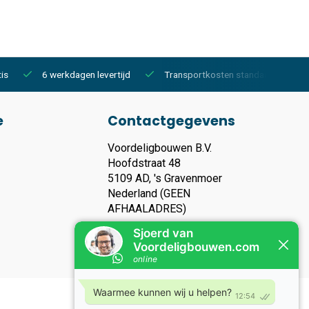
is
6 werkdagen levertijd
Transportkosten standaard €150,-
e
Contactgegevens
Voordeligbouwen B.V.
Hoofdstraat 48
5109 AD, 's Gravenmoer
Nederland (GEEN
AFHAALADRES)
KVK nummer: 93119135
Btw nummer: NL866283006B01