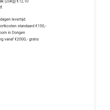
zak (20kg) €12,10
r
dagen levertijd
ortkosten standaard €150,-
oom in Dongen
ng vanaf €2000,- gratis