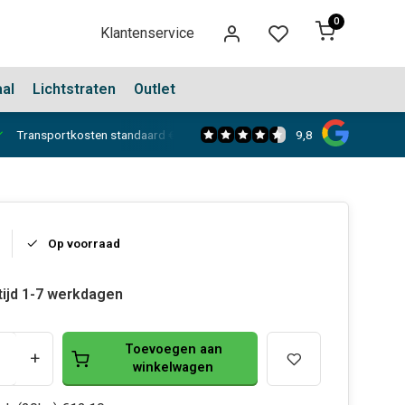
0
Klantenservice
aal
Lichtstraten
Outlet
9,8
Transportkosten standaard €150,-
Showroom in Dongen
Op voorraad
tijd 1-7 werkdagen
Toevoegen aan
+
winkelwagen