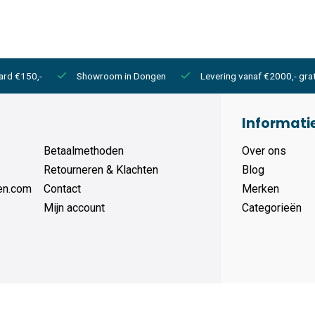
ard €150,-
Showroom in Dongen
Levering vanaf €2000,- grat
Informati
Betaalmethoden
Over ons
Retourneren & Klachten
Blog
en.com
Contact
Merken
Mijn account
Categorieën