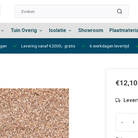
Tuin Overig
Isolatie
Showroom
Plaatmateri
ngen
Levering vanaf €2000,- gratis
6 werkdagen levertijd
€12,10
Lever
-