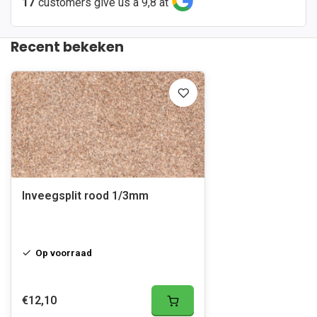
17
customers give us a 9,8 at
Recent bekeken
Inveegsplit rood 1/3mm
Op voorraad
€12,10