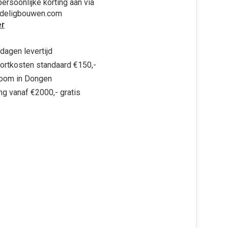
ersoonlijke korting aan via
rdeligbouwen.com
r
dagen levertijd
ortkosten standaard €150,-
oom in Dongen
ng vanaf €2000,- gratis