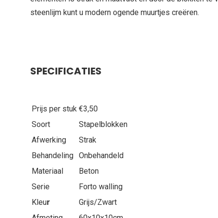
steenlijm kunt u modern ogende muurtjes creëren.
SPECIFICATIES
Prijs per stuk
€3,50
Soort
Stapelblokken
Afwerking
Strak
Behandeling
Onbehandeld
Materiaal
Beton
Serie
Forto walling
Kleu
r
Grijs/Zwart
Afmeting
60x10x10cm