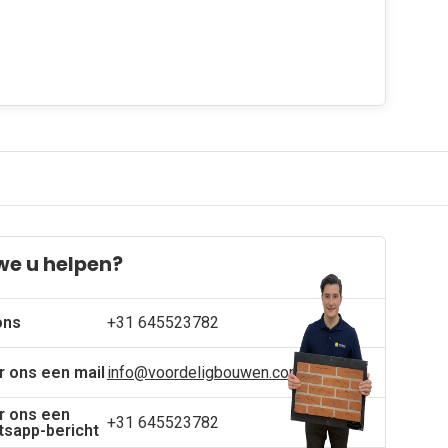
we u helpen?
ons
+31 645523782
r ons een mail
info@voordeligbouwen.com
r ons een
+31 645523782
sapp-bericht