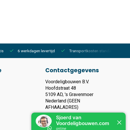
is
6 werkdagen levertijd
Transportkosten standaard €150,-
e
Contactgegevens
Voordeligbouwen B.V.
Hoofdstraat 48
5109 AD, 's Gravenmoer
Nederland (GEEN
AFHAALADRES)
KVK nummer: 93119135
Btw nummer: NL866283006B01