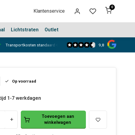
0
Klantenservice
aal
Lichtstraten
Outlet
9,8
Transportkosten standaard €150,-
Showroom in Dongen
Op voorraad
tijd 1-7 werkdagen
Toevoegen aan
+
winkelwagen