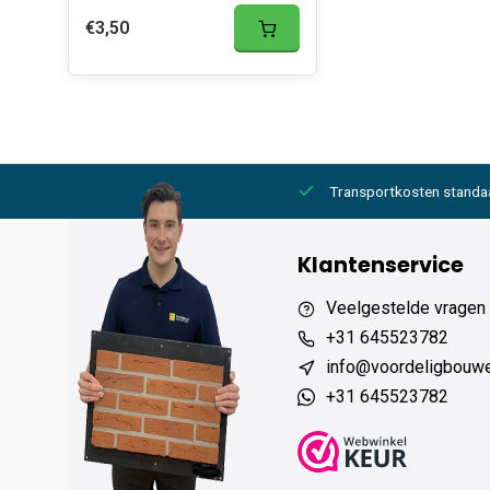
€3,50
2000,- gratis
6 werkdagen levertijd
Transportkosten standa
Klantenservice
Veelgestelde vragen
+31 645523782
info@voordeligbouw
+31 645523782