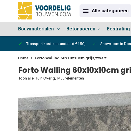
Alle categorieën
Bouwmaterialen
Betonpoeren
Bestrating
vertijd
Transportkosten standaard €150,-
Showroom in Do
Home
Forto Walling 60x10x10cm grijs/zwart
Forto Walling 60x10x10cm gri
Toon alle:
Tuin Overig
,
Muurelementen