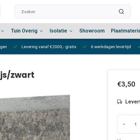
Tuin Overig
Isolatie
Showroom
Plaatmateri
ngen
Levering vanaf €2000,- gratis
6 werkdagen levertijd
js/zwart
€3,50
Lever
-