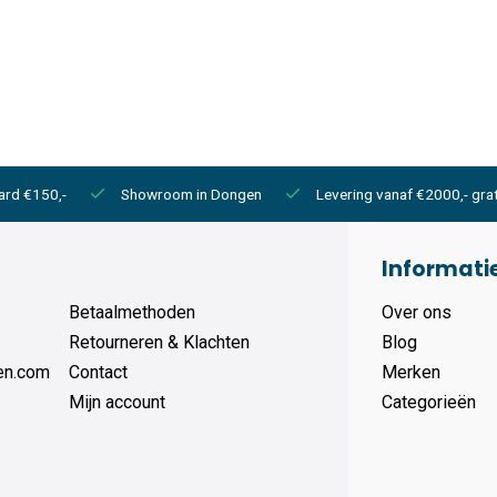
ard €150,-
Showroom in Dongen
Levering vanaf €2000,- grat
Informati
Betaalmethoden
Over ons
Retourneren & Klachten
Blog
en.com
Contact
Merken
Mijn account
Categorieën