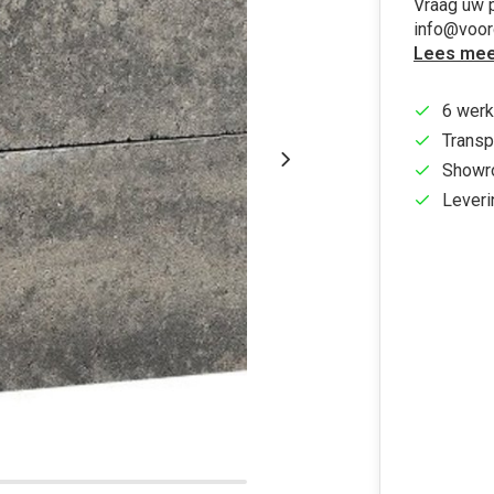
Vraag uw p
info@voo
Lees mee
6 werk
Transp
Showr
Leveri