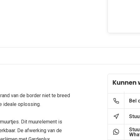
Kunnen 
 rand van de border niet te breed
Bel 
de ideale oplossing.
Stuu
muurtjes. Dit muurelement is
Stuu
werkbaar. De afwerking van de
What
verlijmen met Gardenlux