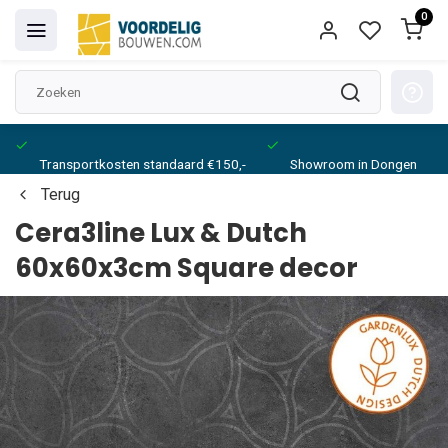
0
Transportkosten standaard €150,-
Showroom in Dongen
Terug
Cera3line Lux & Dutch
60x60x3cm Square decor