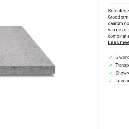
Betontege
Grootforma
daarom op 
van deze 
combinatie
Lees mee
6 werk
Transp
Showr
Leveri