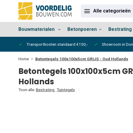
Alle categorieën
Bouwmaterialen
Betonpoeren
Bestrating
vertijd
Transportkosten standaard €150,-
Showroom in Do
Home
Betontegels 100x100x5cm GRIJS - Oud Hollands
Betontegels 100x100x5cm GR
Hollands
Toon alle:
Bestrating
,
Tuintegels