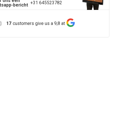
r ons een
+31 645523782
sapp-bericht
17
customers give us a 9,8 at