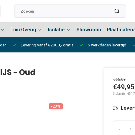
Tuin Overig
Isolatie
Showroom
Plaatmateri
ngen
Levering vanaf €2000,- gratis
6 werkdagen levertijd
IJS - Oud
€65,03
€49,95
Stukprijs: €51,7
-23%
Lever
-