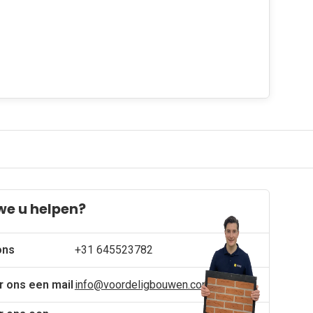
we u helpen?
ons
+31 645523782
r ons een mail
info@voordeligbouwen.com