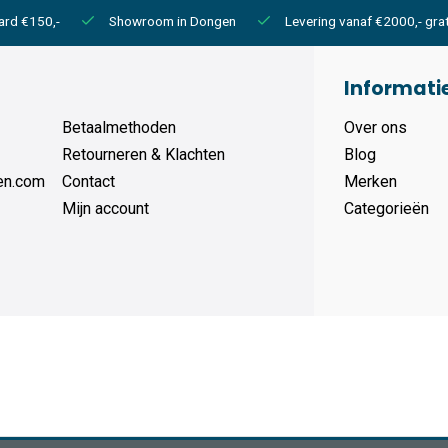
ard €150,-
Showroom in Dongen
Levering vanaf €2000,- grat
Informati
Betaalmethoden
Over ons
Retourneren & Klachten
Blog
en.com
Contact
Merken
Mijn account
Categorieën