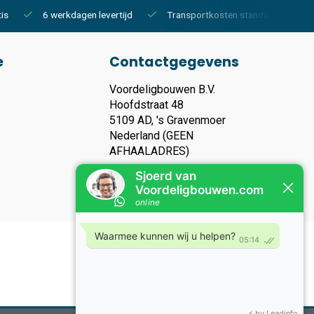
is
6 werkdagen levertijd
Transportkosten standaard €150,-
e
Contactgegevens
Voordeligbouwen B.V.
Hoofdstraat 48
5109 AD, 's Gravenmoer
Nederland (GEEN
AFHAALADRES)
KVK nummer: 93119135
Btw nummer: NL866283006B01