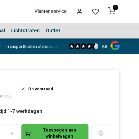
0
Klantenservice
aal
Lichtstraten
Outlet
9,8
Transportkosten standaard €150,-
Showroom in Dongen
Op voorraad
0 / Stuk
tijd 1-7 werkdagen
Toevoegen aan
+
winkelwagen