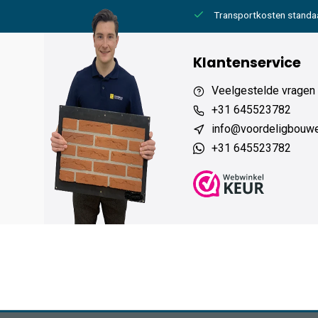
2000,- gratis
6 werkdagen levertijd
Transportkosten standa
Klantenservice
Veelgestelde vragen
+31 645523782
info@voordeligbouw
+31 645523782