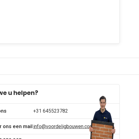
we u helpen?
ons
+31 645523782
r ons een mail
info@voordeligbouwen.com