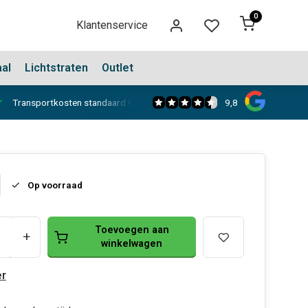
0
Klantenservice
aal
Lichtstraten
Outlet
9,8
Transportkosten standaard €150,-
Showroom in Dongen
Op voorraad
Toevoegen aan
+
winkelwagen
r