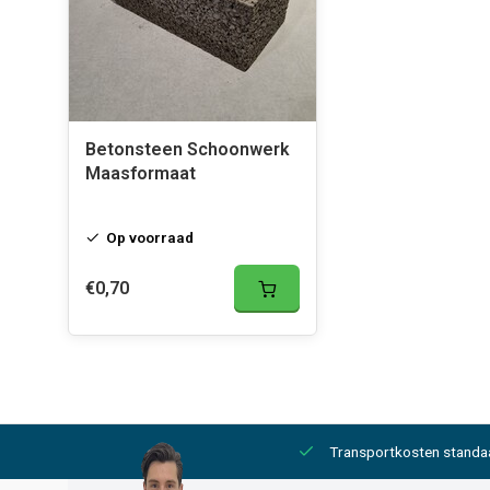
Betonsteen Schoonwerk
Maasformaat
Op voorraad
€0,70
2000,- gratis
6 werkdagen levertijd
Transportkosten standa