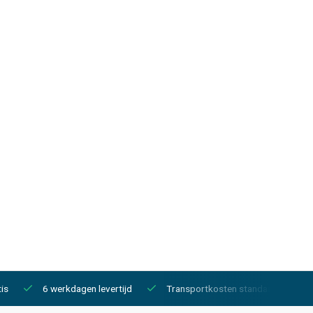
is
6 werkdagen levertijd
Transportkosten standaard €150,-