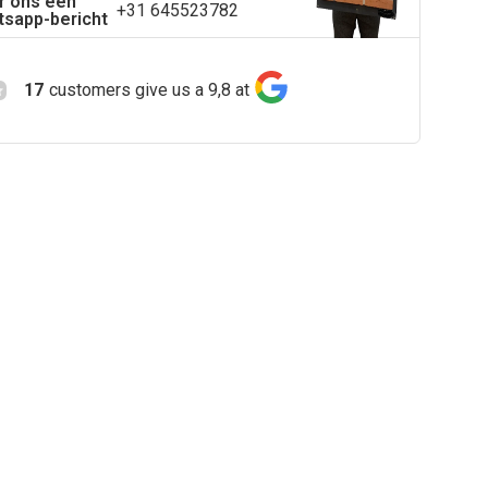
r ons een
+31 645523782
sapp-bericht
17
customers give us a 9,8 at