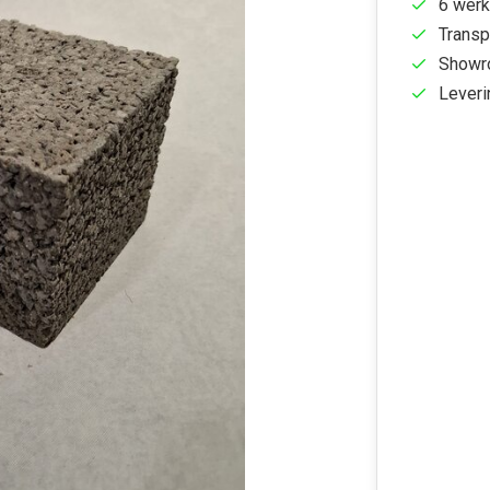
6 werk
Transp
Showr
Leveri