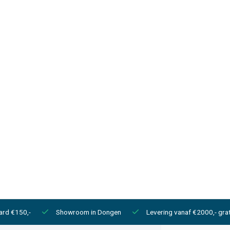
ard €150,-
Showroom in Dongen
Levering vanaf €2000,- grat