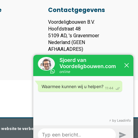
e
Contactgegevens
Voordeligbouwen B.V.
Hoofdstraat 48
5109 AD, 's Gravenmoer
Nederland (GEEN
AFHAALADRES)
KVK nummer: 93119135
Btw nummer: NL866283006B01