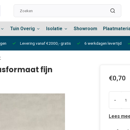
Tuin Overig
Isolatie
Showroom
Plaatmateri
ngen
Levering vanaf €2000,- gratis
6 werkdagen levertijd
r
sformaat fijn
€0,70
-
Lees mee