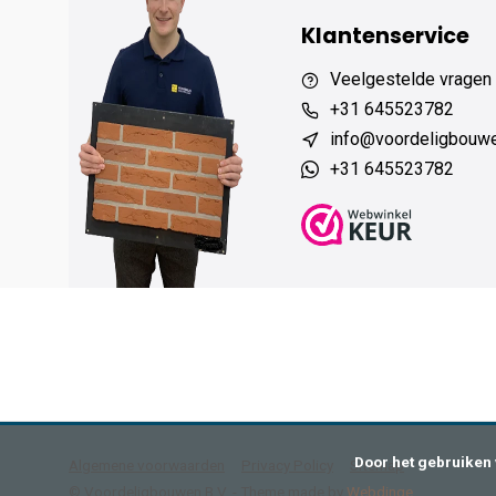
Klantenservice
Veelgestelde vragen
+31 645523782
info@voordeligbouw
+31 645523782
      Door het gebruiken van onze website, ga je akkoord met het gebruik van cookies om onze website te verbeteren.

Algemene voorwaarden
Privacy Policy
Sitemap
© Voordeligbouwen B.V.
- Theme made by
Webdinge