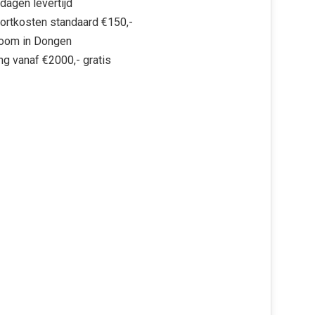
dagen levertijd
ortkosten standaard €150,-
oom in Dongen
ng vanaf €2000,- gratis