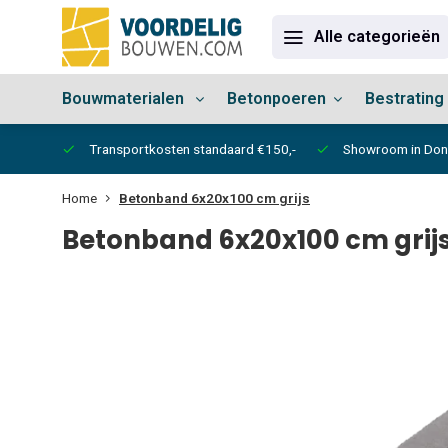
Alle categorieën
Bouwmaterialen
Betonpoeren
Bestrating
vertijd
Transportkosten standaard €150,-
Showroom in Do
Home
Betonband 6x20x100 cm grijs
Betonband 6x20x100 cm grij