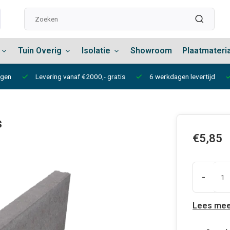
Tuin Overig
Isolatie
Showroom
Plaatmateri
ngen
Levering vanaf €2000,- gratis
6 werkdagen levertijd
s
€5,85
-
Lees mee