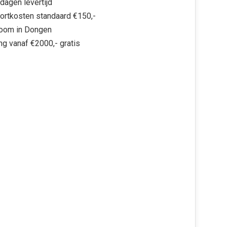
dagen levertijd
ortkosten standaard €150,-
oom in Dongen
ng vanaf €2000,- gratis