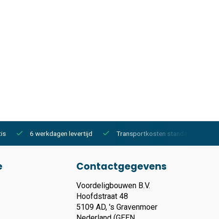
is
6 werkdagen levertijd
Transportkosten standaard €150,-
e
Contactgegevens
Voordeligbouwen B.V.
Hoofdstraat 48
5109 AD, 's Gravenmoer
Nederland (GEEN