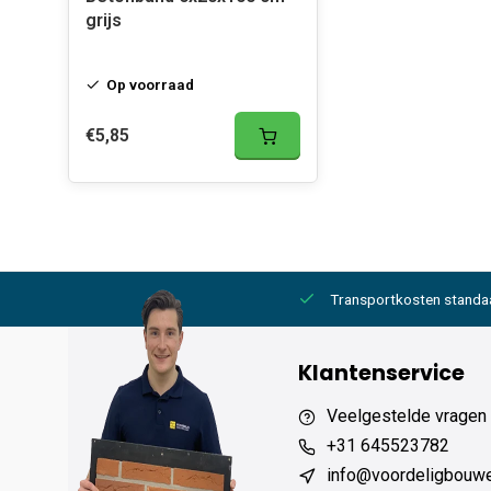
grijs
Op voorraad
€5,85
2000,- gratis
6 werkdagen levertijd
Transportkosten standa
Klantenservice
Veelgestelde vragen
+31 645523782
info@voordeligbouw