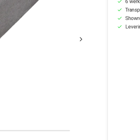
6 werk
Transp
Showr
Leveri