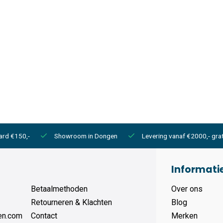
ard €150,-
Showroom in Dongen
Levering vanaf €2000,- grat
Informati
Betaalmethoden
Over ons
Retourneren & Klachten
Blog
en.com
Contact
Merken