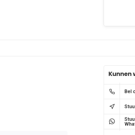
Kunnen 
Bel 
Stuu
Stuu
What