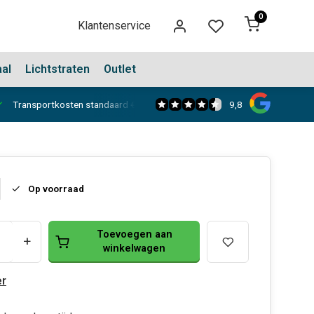
0
Klantenservice
aal
Lichtstraten
Outlet
9,8
Transportkosten standaard €150,-
Showroom in Dongen
Op voorraad
Toevoegen aan
+
winkelwagen
r