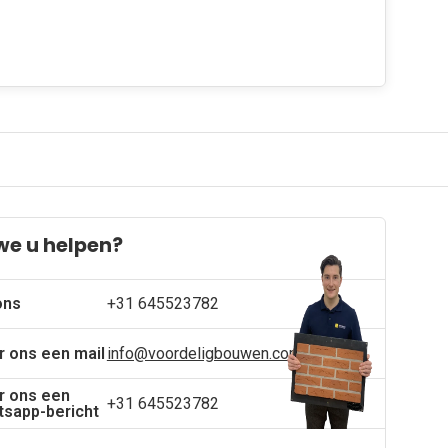
we u helpen?
ons
+31 645523782
r ons een mail
info@voordeligbouwen.com
r ons een
+31 645523782
sapp-bericht