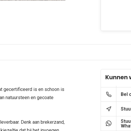
Kunnen 
 gecertificeerd is en schoon is
Bel 
n van natuursteen en gecoate
Stuu
Stuu
 leverbaar. Denk aan brekerzand,
What
kiezeltje dat bij het invoegen