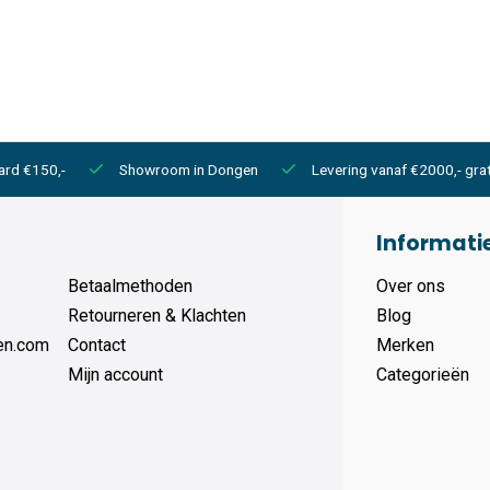
ard €150,-
Showroom in Dongen
Levering vanaf €2000,- grat
Informati
Betaalmethoden
Over ons
Retourneren & Klachten
Blog
en.com
Contact
Merken
Mijn account
Categorieën