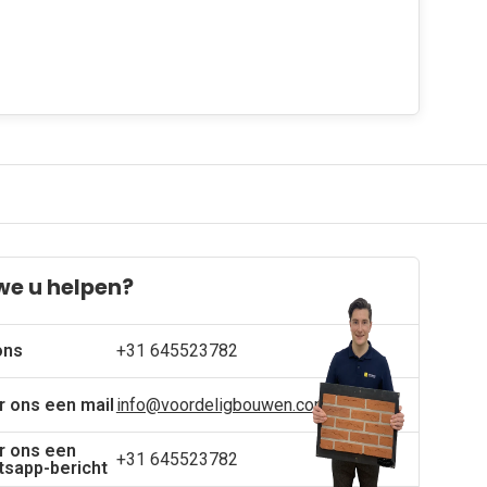
we u helpen?
ons
+31 645523782
r ons een mail
info@voordeligbouwen.com
r ons een
+31 645523782
sapp-bericht