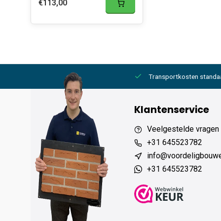
€113,00
2000,- gratis
6 werkdagen levertijd
Transportkosten standa
Klantenservice
Veelgestelde vragen
+31 645523782
info@voordeligbouw
+31 645523782