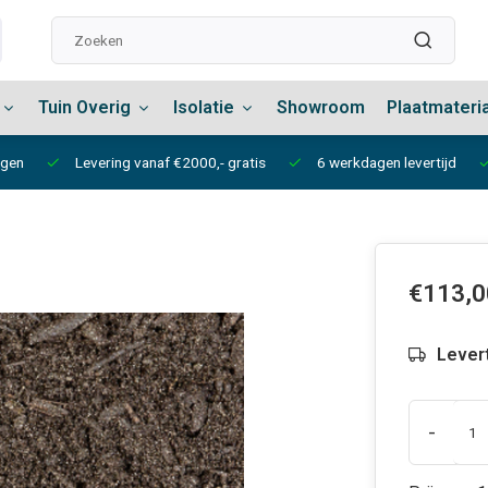
Tuin Overig
Isolatie
Showroom
Plaatmateri
ngen
Levering vanaf €2000,- gratis
6 werkdagen levertijd
€113,0
Lever
-