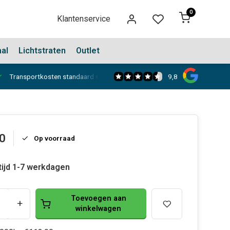
0
Klantenservice
aal
Lichtstraten
Outlet
9,8
Transportkosten standaard €150,-
Showroom in Dongen
0
Op voorraad
tijd 1-7 werkdagen
Toevoegen aan
+
winkelwagen