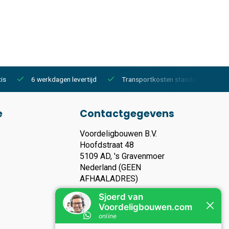
is
6 werkdagen levertijd
Transportkosten standaard €150,-
e
Contactgegevens
Voordeligbouwen B.V.
Hoofdstraat 48
5109 AD, 's Gravenmoer
Nederland (GEEN
AFHAALADRES)
KVK nummer: 93119135
Btw nummer: NL866283006B01