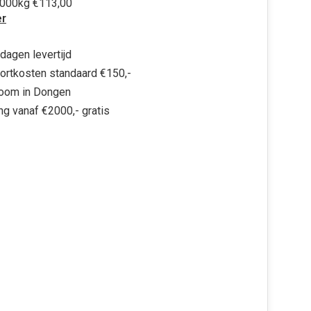
 1000kg €113,00
r
dagen levertijd
ortkosten standaard €150,-
oom in Dongen
ng vanaf €2000,- gratis