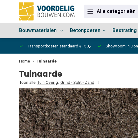
Alle categorieën
Bouwmaterialen
Betonpoeren
Bestrating
vertijd
Transportkosten standaard €150,-
Showroom in Do
Home
Tuinaarde
Tuinaarde
Toon alle:
Tuin Overig
,
Grind - Split - Zand