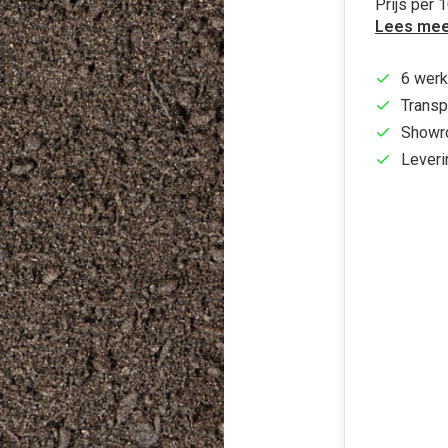
Prijs per
Lees mee
6 werk
Transp
Showr
Leveri