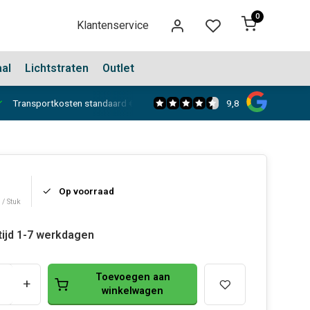
0
Klantenservice
aal
Lichtstraten
Outlet
9,8
Transportkosten standaard €150,-
Showroom in Dongen
Op voorraad
 / Stuk
tijd 1-7 werkdagen
Toevoegen aan
+
winkelwagen