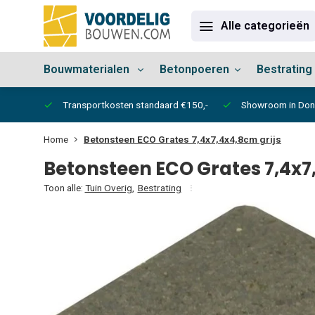
Alle categorieën
Bouwmaterialen
Betonpoeren
Bestrating
vertijd
Transportkosten standaard €150,-
Showroom in Do
Home
Betonsteen ECO Grates 7,4x7,4x4,8cm grijs
Betonsteen ECO Grates 7,4x7
Toon alle:
Tuin Overig
,
Bestrating