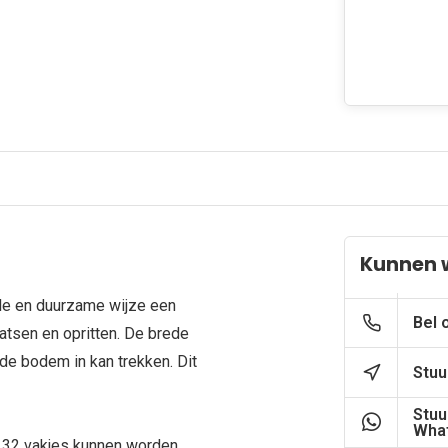
Kunnen 
elle en duurzame wijze een
Bel 
atsen en opritten. De brede
e bodem in kan trekken. Dit
Stuu
Stuu
What
e 32 vakjes kunnen worden