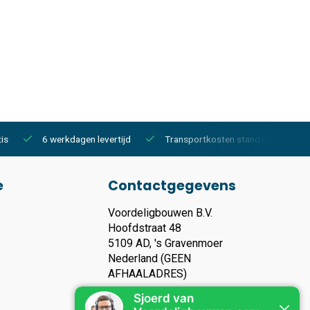
is
6 werkdagen levertijd
Transportkosten standaard €150,-
e
Contactgegevens
Voordeligbouwen B.V.
Hoofdstraat 48
5109 AD, 's Gravenmoer
Nederland (GEEN
AFHAALADRES)
KVK nummer: 93119135