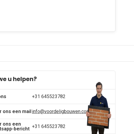
we u helpen?
ons
+31 645523782
r ons een mail
info@voordeligbouwen.com
r ons een
+31 645523782
sapp-bericht