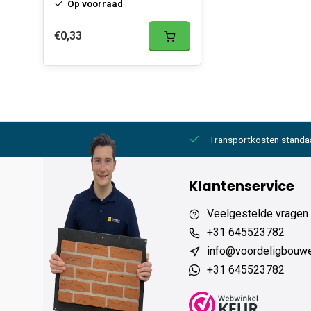
Op voorraad
€0,33
2000,- gratis
6 werkdagen levertijd
Transportkosten standa
Klantenservice
Veelgestelde vragen
+31 645523782
info@voordeligbouw
+31 645523782