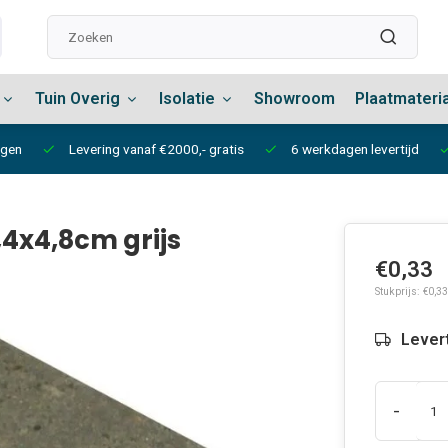
Tuin Overig
Isolatie
Showroom
Plaatmateri
ngen
Levering vanaf €2000,- gratis
6 werkdagen levertijd
,4x4,8cm grijs
€0,33
Stukprijs: €0,33
Lever
-