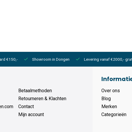
ard €150,-
Showroom in Dongen
Levering vanaf €2000,- grat
Informati
Betaalmethoden
Over ons
Retourneren & Klachten
Blog
en.com
Contact
Merken
Mijn account
Categorieën